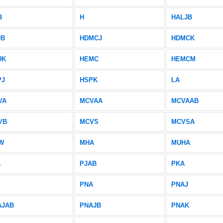
B
H
HALJB
JB
HDMCJ
HDMCK
UK
HEMC
HEMCM
PJ
HSPK
LA
VA
MCVAA
MCVAAB
VB
MCVS
MCVSA
W
MHA
MUHA
A
PJAB
PKA
PNA
PNAJ
AJAB
PNAJB
PNAK