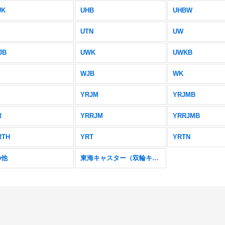
UK
UHB
UHBW
UTN
UW
JB
UWK
UWKB
WJB
WK
YRJM
YRJMB
R
YRRJM
YRRJMB
RTH
YRT
YRTN
の他
東海キャスター（双輪キャスター）特集