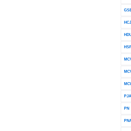
GS
HC
HD
HS
MC
MC
MC
PJ
PN
PN