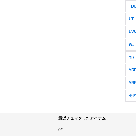
TD
UT
UW
WJ
YR
YR
YR
そ
最近チェックしたアイテム
0件