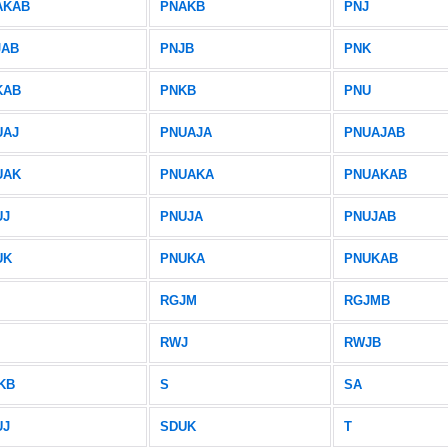
AKAB
PNAKB
PNJ
JAB
PNJB
PNK
KAB
PNKB
PNU
UAJ
PNUAJA
PNUAJAB
UAK
PNUAKA
PNUAKAB
UJ
PNUJA
PNUJAB
UK
PNUKA
PNUKAB
RGJM
RGJMB
RWJ
RWJB
KB
S
SA
UJ
SDUK
T