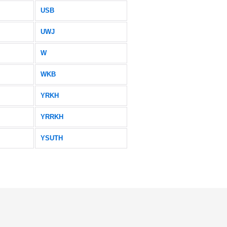
USB
UWJ
W
WKB
YRKH
YRRKH
YSUTH