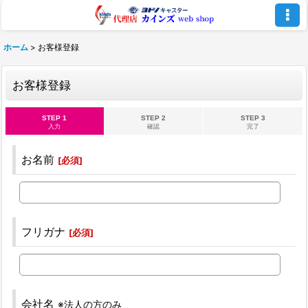
ホーム
>
お客様登録
お客様登録
STEP 1
STEP 2
STEP 3
入力
確認
完了
お名前
[
必須
]
フリガナ
[
必須
]
会社名
※法人の方のみ