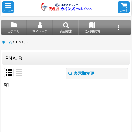
メニュー
カート
カテゴリ
マイページ
商品検索
ご利用案内
ホーム
>
PNAJB
PNAJB
表示順変更
閉じる
5
件
表示数
:
並び順
:
絞り込む