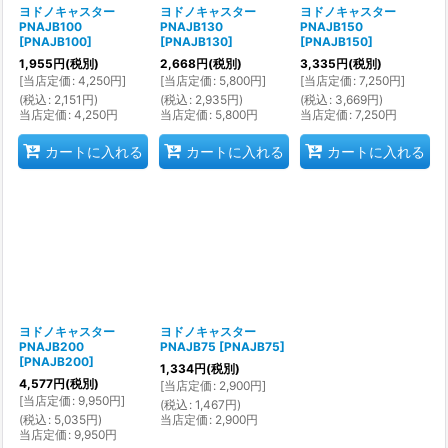
ヨドノキャスター
ヨドノキャスター
ヨドノキャスター
PNAJB100
PNAJB130
PNAJB150
[
PNAJB100
]
[
PNAJB130
]
[
PNAJB150
]
1,955
円
(税別)
2,668
円
(税別)
3,335
円
(税別)
[
当店定価
:
4,250
円
]
[
当店定価
:
5,800
円
]
[
当店定価
:
7,250
円
]
(
税込
:
2,151
円
)
(
税込
:
2,935
円
)
(
税込
:
3,669
円
)
当店定価
:
4,250
円
当店定価
:
5,800
円
当店定価
:
7,250
円
カートに入れる
カートに入れる
カートに入れる
ヨドノキャスター
ヨドノキャスター
PNAJB200
PNAJB75
[
PNAJB75
]
[
PNAJB200
]
1,334
円
(税別)
4,577
円
(税別)
[
当店定価
:
2,900
円
]
[
当店定価
:
9,950
円
]
(
税込
:
1,467
円
)
(
税込
:
5,035
円
)
当店定価
:
2,900
円
当店定価
:
9,950
円