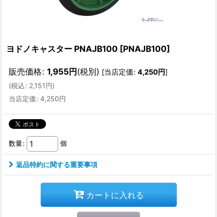
ヨドノキャスター PNAJB100
[
PNAJB100
]
販売価格
:
1,955
円
(税別)
[
当店定価
:
4,250
円
]
(
税込
:
2,151
円
)
当店定価
:
4,250
円
数量
:
個
返品特約に関する重要事項
カートに入れる