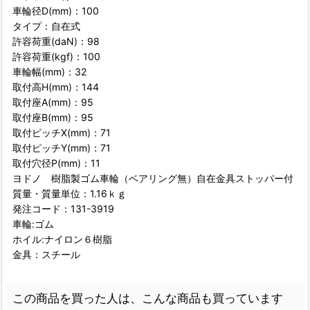
車輪径D(mm)：100
タイプ：自在式
許容荷重(daN)：98
許容荷重(kgf)：100
車輪幅(mm)：32
取付高H(mm)：144
取付座A(mm)：95
取付座B(mm)：95
取付ピッチX(mm)：71
取付ピッチY(mm)：71
取付穴径P(mm)：11
ヨドノ 樹脂製ゴム車輪（ベアリング無）自在金具ストッパー付
質量・質量単位：1.16ｋｇ
発注コード：131-3919
車輪:ゴム
ホイル:ナイロン６樹脂
金具：スチール
この商品を買った人は、こんな商品も買っています