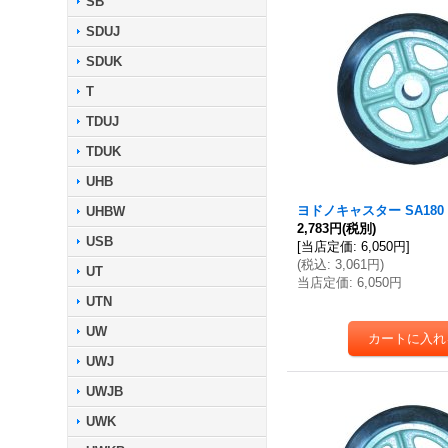
SB
SDUJ
SDUK
T
TDUJ
TDUK
UHB
ヨドノキャスター SA180
UHBW
2,783円
(税別)
USB
[
当店定価
:
6,050円
]
(
税込
:
3,061円
)
UT
当店定価
:
6,050円
UTN
UW
UWJ
UWJB
UWK