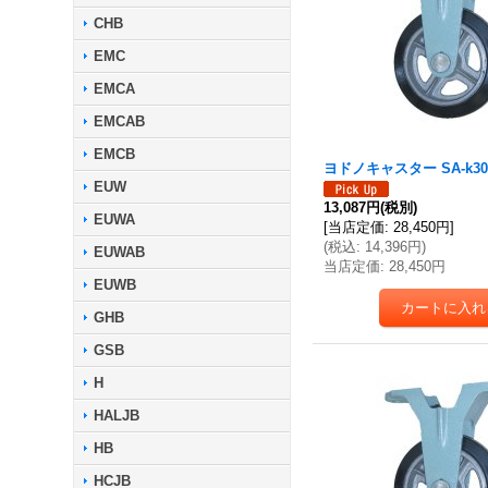
CHB
EMC
EMCA
EMCAB
EMCB
ヨドノキャスター SA-k30
EUW
13,087円
(税別)
EUWA
[
当店定価
:
28,450円
]
(
税込
:
14,396円
)
EUWAB
当店定価
:
28,450円
EUWB
GHB
GSB
H
HALJB
HB
HCJB