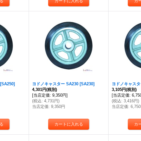
[
SA250
]
ヨドノキャスター SA230
[
SA230
]
ヨドノキャスター
4,301円
(税別)
3,105円
(税別)
[
当店定価
:
9,350円
]
[
当店定価
:
6,7
(
税込
:
4,731円
)
(
税込
:
3,416円
)
当店定価
:
9,350円
当店定価
:
6,75