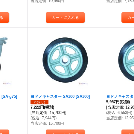
当店定価
:
10,950円
当店定価
:
7,75
5
[
SA-g75
]
ヨドノキャスター SA300
[
SA300
]
ヨドノキャスター
5,957円
(税別)
7,222円
(税別)
[
当店定価
:
12,
[
当店定価
:
15,700円
]
(
税込
:
6,553円
)
(
税込
:
7,944円
)
当店定価
:
12,9
当店定価
:
15,700円