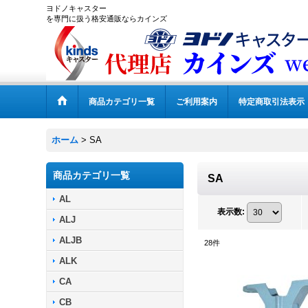
ヨドノキャスター
を専門に扱う格安通販ならカインズ
商品カテゴリ一覧
ご利用案内
特定商取引法表示
ホーム
>
SA
商品カテゴリ一覧
SA
AL
表示数
:
ALJ
ALJB
28
件
ALK
CA
CB