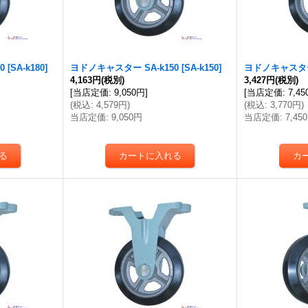
0
[
SA-k180
]
ヨドノキャスター SA-k150
[
SA-k150
]
ヨドノキャスター 
4,163円
(税別)
3,427円
(税別)
[
当店定価
:
9,050円
]
[
当店定価
:
7,4
(
税込
:
4,579円
)
(
税込
:
3,770円
)
当店定価
:
9,050円
当店定価
:
7,45