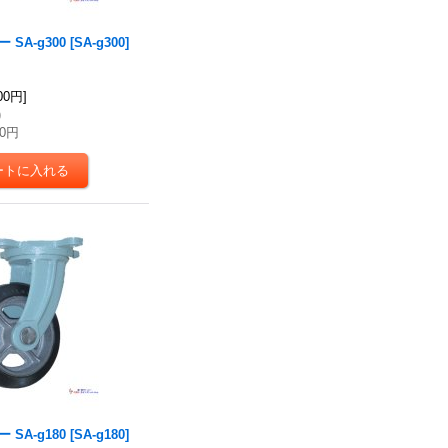
SA-g300
[
SA-g300
]
900円
]
)
00円
SA-g180
[
SA-g180
]