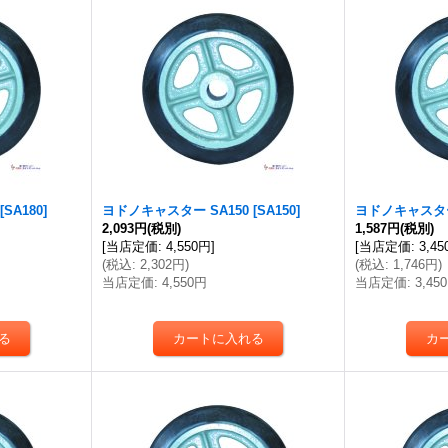
[
SA180
]
ヨドノキャスター SA150
[
SA150
]
ヨドノキャスター
2,093円
(税別)
1,587円
(税別)
[
当店定価
:
4,550円
]
[
当店定価
:
3,4
(
税込
:
2,302円
)
(
税込
:
1,746円
)
当店定価
:
4,550円
当店定価
:
3,45