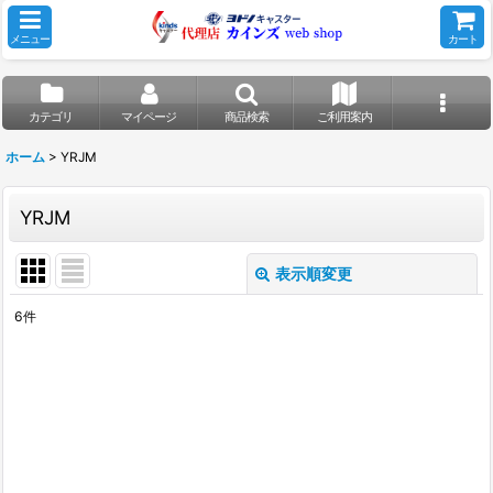
メニュー
カート
カテゴリ
マイページ
商品検索
ご利用案内
ホーム
>
YRJM
YRJM
表示順変更
閉じる
6
件
表示数
:
並び順
:
絞り込む