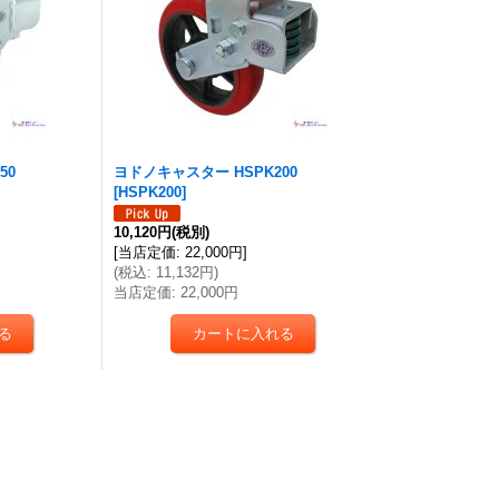
50
ヨドノキャスター HSPK200
[
HSPK200
]
10,120円
(税別)
[
当店定価
:
22,000円
]
(
税込
:
11,132円
)
当店定価
:
22,000円