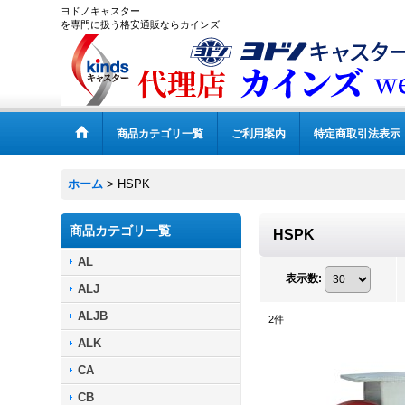
ヨドノキャスター
を専門に扱う格安通販ならカインズ
商品カテゴリ一覧
ご利用案内
特定商取引法表示
ホーム
>
HSPK
商品カテゴリ一覧
HSPK
AL
表示数
:
ALJ
ALJB
2
件
ALK
CA
CB