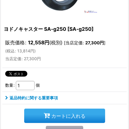
ヨドノキャスター SA-g250
[
SA-g250
]
販売価格
:
12,558
円
(税別)
[
当店定価
:
27,300
円
]
(
税込
:
13,814
円
)
当店定価
:
27,300
円
数量
:
個
返品特約に関する重要事項
カートに入れる