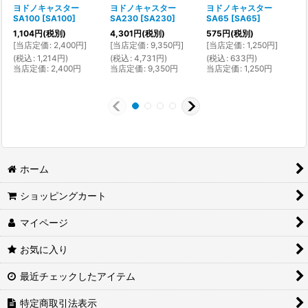
ヨドノキャスター
ヨドノキャスター
ヨドノキャスター
SA100
[
SA100
]
SA230
[
SA230
]
SA65
[
SA65
]
1,104
円
(税別)
4,301
円
(税別)
575
円
(税別)
5
[
当店定価
:
2,400
円
]
[
当店定価
:
9,350
円
]
[
当店定価
:
1,250
円
]
[
(
税込
:
1,214
円
)
(
税込
:
4,731
円
)
(
税込
:
633
円
)
(
当店定価
:
2,400
円
当店定価
:
9,350
円
当店定価
:
1,250
円
ホーム
ショッピングカート
マイページ
お気に入り
最近チェックしたアイテム
特定商取引法表示