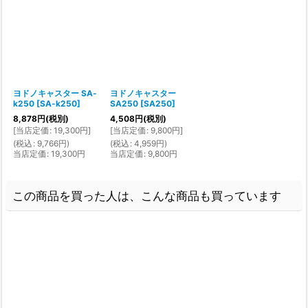
ヨドノキャスター SA-
ヨドノキャスター
k250
[
SA-k250
]
SA250
[
SA250
]
8,878
円
(税別)
4,508
円
(税別)
[
当店定価
:
19,300
円
]
[
当店定価
:
9,800
円
]
(
税込
:
9,766
円
)
(
税込
:
4,959
円
)
当店定価
:
19,300
円
当店定価
:
9,800
円
この商品を買った人は、こんな商品も買っています