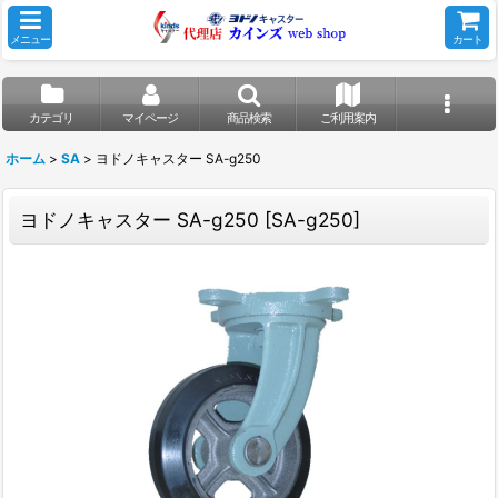
メニュー
カート
カテゴリ
マイページ
商品検索
ご利用案内
ホーム
>
SA
>
ヨドノキャスター SA-g250
ヨドノキャスター SA-g250
[
SA-g250
]