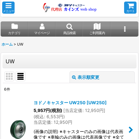
メニュー
カート
カテゴリ
マイページ
商品検索
ご利用案内
ホーム
>
UW
UW
表示順変更
閉じる
6
件
表示数
:
ヨドノキャスター UW250
[
UW250
]
5,957
円
(税別)
[
当店定価
:
12,950
円
]
並び順
:
(
税込
:
6,553
円
)
当店定価
:
12,950
円
絞り込む
(画像の説明) ※キャスターのみの画像は代表画
像です ※車輪のみの画像は代表画像です ※全て