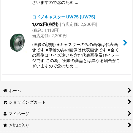
ざいますので念のため …
ヨドノキャスター UW75
[
UW75
]
1,012
円
(税別)
[
当店定価
:
2,200
円
]
(
税込
:
1,113
円
)
当店定価
:
2,200
円
(画像の説明) ※キャスターのみの画像は代表画
像です ※車輪のみの画像は代表画像です ※全て
の画像はサイズ違いを含む代表画像及びイメー
ジです この為、実際の商品とは異なる場合がご
ざいますので念のため …
ホーム
ショッピングカート
マイページ
お気に入り