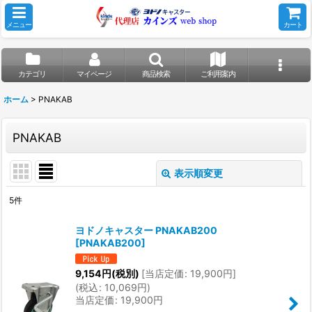
メニュー
カート
カテゴリ
マイページ
商品検索
ご利用案内
ホーム
>
PNAKAB
PNAKAB
表示順変更
閉じる
5
件
表示数
:
ヨドノキャスター PNAKAB200
[
PNAKAB200
]
並び順
:
9,154
円
(税別)
[
当店定価
:
19,900
円
]
(
税込
:
10,069
円
)
絞り込む
当店定価
:
19,900
円