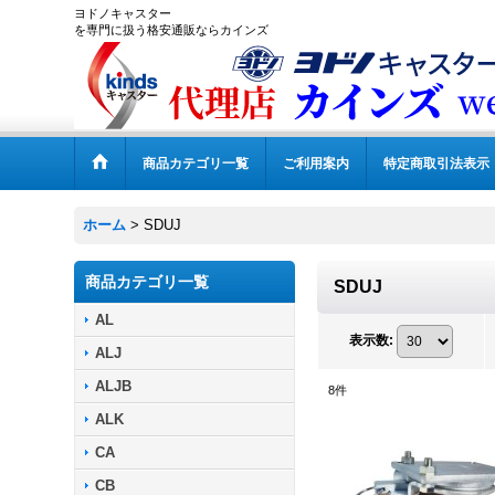
ヨドノキャスター
を専門に扱う格安通販ならカインズ
商品カテゴリ一覧
ご利用案内
特定商取引法表示
ホーム
>
SDUJ
商品カテゴリ一覧
SDUJ
AL
表示数
:
ALJ
ALJB
8
件
ALK
CA
CB