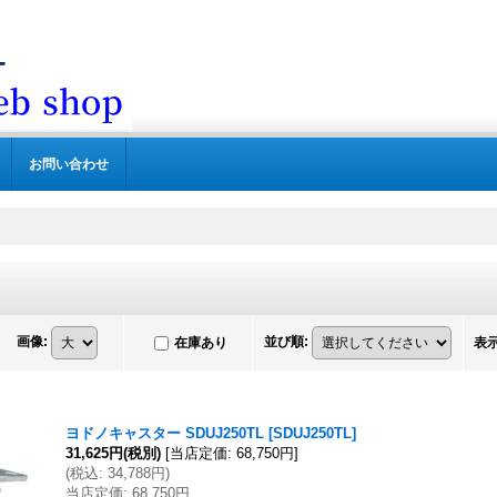
お問い合わせ
画像
:
並び順
:
在庫あり
表
ヨドノキャスター SDUJ250TL
[
SDUJ250TL
]
31,625円
(税別)
[
当店定価
:
68,750円
]
(
税込
:
34,788円
)
当店定価
:
68,750円