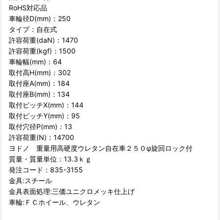
RoHS対応品
車輪径D(mm)：250
タイプ：自在式
許容荷重(daN)：1470
許容荷重(kgf)：1500
車輪幅(mm)：64
取付高H(mm)：302
取付座A(mm)：184
取付座B(mm)：134
取付ピッチX(mm)：144
取付ピッチY(mm)：95
取付穴径P(mm)：13
許容荷重(N)：14700
ヨドノ 重量用高硬度ウレタン自在車２５０φ旋回ロック付
質量・質量単位：13.3ｋｇ
発注コード：835-3155
金具:スチール
金具表面処理:三価ユニクロメッキ仕上げ
車輪:ＦＣホイール、ウレタン