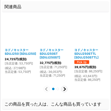
関連商品
ヨドノキャスター
ヨドノキャスター
ヨドノキャスター
SDUJ250
[
SDUJ250
]
SDUJ250ST
SDUJ250STTL
[
SDUJ250ST
]
[
SDUJ250STTL
]
[
24,725
円
(税別)
32,775
円
(税別)
[
当店定価
:
53,750
円
]
[
当店定価
:
71,250
円
]
39,675
円
(税別)
2
(
税込
:
27,198
円
)
[
当店定価
:
86,250
円
]
[
当店定価
:
53,750
円
(
税込
:
36,053
円
)
当店定価
:
71,250
円
(
税込
:
43,643
円
)
(
当店定価
:
86,250
円
この商品を買った人は、こんな商品も買っています