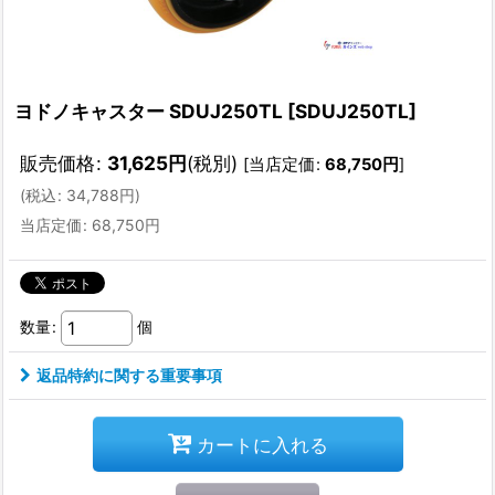
ヨドノキャスター SDUJ250TL
[
SDUJ250TL
]
販売価格
:
31,625
円
(税別)
[
当店定価
:
68,750
円
]
(
税込
:
34,788
円
)
当店定価
:
68,750
円
数量
:
個
返品特約に関する重要事項
カートに入れる