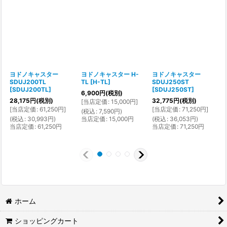
ヨドノキャスター
ヨドノキャスター H-
ヨドノキャスター
SDUJ200TL
TL
[
H-TL
]
SDUJ250ST
[
[
SDUJ200TL
]
[
SDUJ250ST
]
6,900
円
(税別)
28,175
円
(税別)
32,775
円
(税別)
[
当店定価
:
15,000
円
]
[
[
当店定価
:
61,250
円
]
[
当店定価
:
71,250
円
]
(
税込
:
7,590
円
)
(
(
税込
:
30,993
円
)
当店定価
:
15,000
円
(
税込
:
36,053
円
)
当店定価
:
61,250
円
当店定価
:
71,250
円
ホーム
ショッピングカート