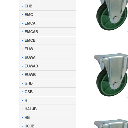
CHB
EMC
EMCA
EMCAB
EMCB
EUW
EUWA
EUWAB
EUWB
GHB
GSB
H
HALJB
HB
HCJB