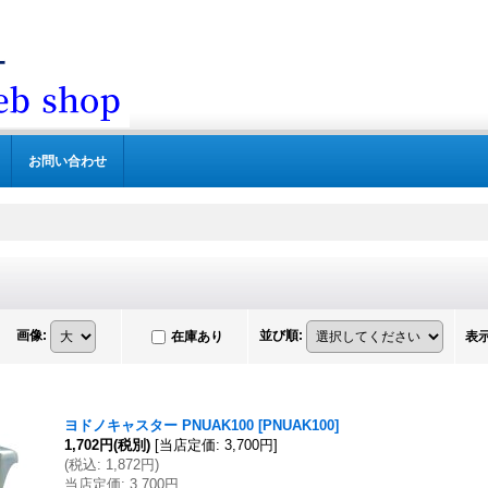
お問い合わせ
画像
:
並び順
:
在庫あり
表
ヨドノキャスター PNUAK100
[
PNUAK100
]
1,702円
(税別)
[
当店定価
:
3,700円
]
(
税込
:
1,872円
)
当店定価
:
3,700円