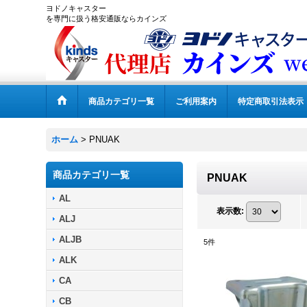
ヨドノキャスター
を専門に扱う格安通販ならカインズ
商品カテゴリ一覧
ご利用案内
特定商取引法表示
ホーム
>
PNUAK
商品カテゴリ一覧
PNUAK
AL
表示数
:
ALJ
ALJB
5
件
ALK
CA
CB