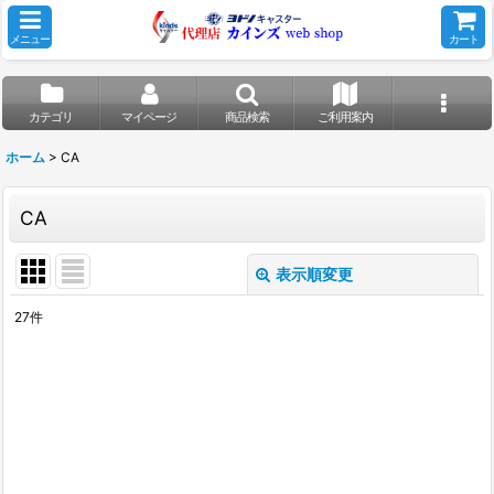
メニュー
カート
カテゴリ
マイページ
商品検索
ご利用案内
ホーム
>
CA
CA
表示順変更
閉じる
27
件
表示数
:
並び順
:
絞り込む