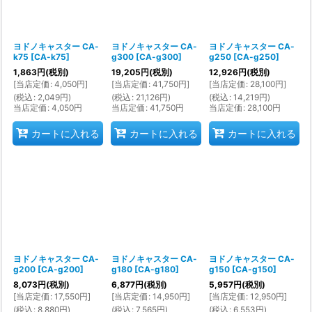
ヨドノキャスター CA-
ヨドノキャスター CA-
ヨドノキャスター CA-
k75
[
CA-k75
]
g300
[
CA-g300
]
g250
[
CA-g250
]
1,863
円
(税別)
19,205
円
(税別)
12,926
円
(税別)
[
当店定価
:
4,050
円
]
[
当店定価
:
41,750
円
]
[
当店定価
:
28,100
円
]
(
税込
:
2,049
円
)
(
税込
:
21,126
円
)
(
税込
:
14,219
円
)
当店定価
:
4,050
円
当店定価
:
41,750
円
当店定価
:
28,100
円
カートに入れる
カートに入れる
カートに入れる
ヨドノキャスター CA-
ヨドノキャスター CA-
ヨドノキャスター CA-
g200
[
CA-g200
]
g180
[
CA-g180
]
g150
[
CA-g150
]
8,073
円
(税別)
6,877
円
(税別)
5,957
円
(税別)
[
当店定価
:
17,550
円
]
[
当店定価
:
14,950
円
]
[
当店定価
:
12,950
円
]
(
税込
:
8,880
円
)
(
税込
:
7,565
円
)
(
税込
:
6,553
円
)