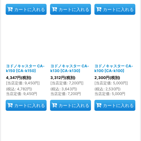
カートに入れる
カートに入れる
カートに入れる
ヨドノキャスター CA-
ヨドノキャスター CA-
ヨドノキャスター CA-
k150
[
CA-k150
]
k130
[
CA-k130
]
k100
[
CA-k100
]
4,347
円
(税別)
3,312
円
(税別)
2,300
円
(税別)
[
当店定価
:
9,450
円
]
[
当店定価
:
7,200
円
]
[
当店定価
:
5,000
円
]
(
税込
:
4,782
円
)
(
税込
:
3,643
円
)
(
税込
:
2,530
円
)
当店定価
:
9,450
円
当店定価
:
7,200
円
当店定価
:
5,000
円
カートに入れる
カートに入れる
カートに入れる