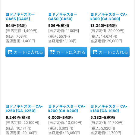
ヨドノキャスター
ヨドノキャスター
ヨドノキャスター CA-
CA65
[
CA65
]
CA50
[
CA50
]
k300
[
CA-k300
]
644
円
(税別)
506
円
(税別)
13,340
円
(税別)
[
当店定価
:
1,400
円
]
[
当店定価
:
1,100
円
]
[
当店定価
:
29,000
円
]
(
税込
:
708
円
)
(
税込
:
557
円
)
(
税込
:
14,674
円
)
当店定価
:
1,400
円
当店定価
:
1,100
円
当店定価
:
29,000
円
カートに入れる
カートに入れる
カートに入れる
ヨドノキャスター CA-
ヨドノキャスター CA-
ヨドノキャスター CA-
k250
[
CA-k250
]
k200
[
CA-k200
]
k180
[
CA-k180
]
9,246
円
(税別)
6,003
円
(税別)
5,382
円
(税別)
[
当店定価
:
20,100
円
]
[
当店定価
:
13,050
円
]
[
当店定価
:
11,700
円
]
(
税込
:
10,171
円
)
(
税込
:
6,603
円
)
(
税込
:
5,920
円
)
当店定価
:
20,100
円
当店定価
:
13,050
円
当店定価
:
11,700
円