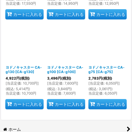
当店定価
:
17,550
円
当店定価
:
14,950
円
当店定価
:
12,950
円
カートに入れる
カートに入れる
カートに入れる
ヨドノキャスター CA-
ヨドノキャスター CA-
ヨドノキャスター CA-
g130
[
CA-g130
]
g100
[
CA-g100
]
g75
[
CA-g75
]
4,922
円
(税別)
3,496
円
(税別)
2,783
円
(税別)
[
当店定価
:
10,700
円
]
[
当店定価
:
7,600
円
]
[
当店定価
:
6,050
円
]
(
税込
:
5,414
円
)
(
税込
:
3,846
円
)
(
税込
:
3,061
円
)
当店定価
:
10,700
円
当店定価
:
7,600
円
当店定価
:
6,050
円
カートに入れる
カートに入れる
カートに入れる
ホーム