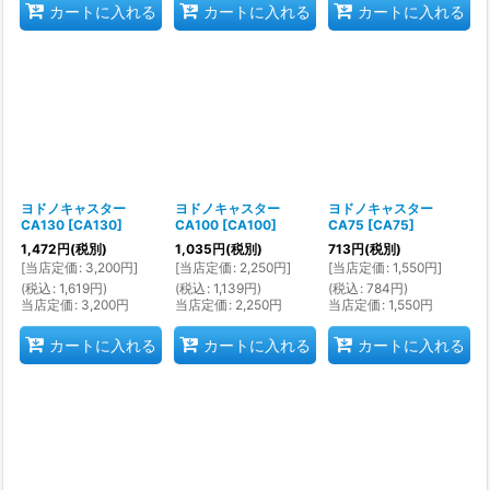
カートに入れる
カートに入れる
カートに入れる
ヨドノキャスター
ヨドノキャスター
ヨドノキャスター
CA130
[
CA130
]
CA100
[
CA100
]
CA75
[
CA75
]
1,472
円
(税別)
1,035
円
(税別)
713
円
(税別)
[
当店定価
:
3,200
円
]
[
当店定価
:
2,250
円
]
[
当店定価
:
1,550
円
]
(
税込
:
1,619
円
)
(
税込
:
1,139
円
)
(
税込
:
784
円
)
当店定価
:
3,200
円
当店定価
:
2,250
円
当店定価
:
1,550
円
カートに入れる
カートに入れる
カートに入れる