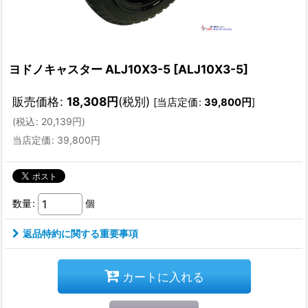
ヨドノキャスター ALJ10X3-5
[
ALJ10X3-5
]
販売価格
:
18,308
円
(税別)
[
当店定価
:
39,800
円
]
(
税込
:
20,139
円
)
当店定価
:
39,800
円
数量
:
個
返品特約に関する重要事項
カートに入れる