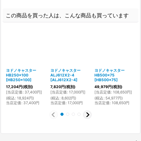
この商品を買った人は、こんな商品も買っています
ヨドノキャスター
ヨドノキャスター
ヨドノキャスター
HB250x100
ALJ612X2-4
HB500x75
[
HB250x100
]
[
ALJ612X2-4
]
[
HB500x75
]
[
17,204
円
(税別)
7,820
円
(税別)
49,979
円
(税別)
1
[
当店定価
:
37,400
円
]
[
当店定価
:
17,000
円
]
[
当店定価
:
108,650
円
]
[
(
税込
:
18,924
円
)
(
税込
:
8,602
円
)
(
税込
:
54,977
円
)
(
当店定価
:
37,400
円
当店定価
:
17,000
円
当店定価
:
108,650
円