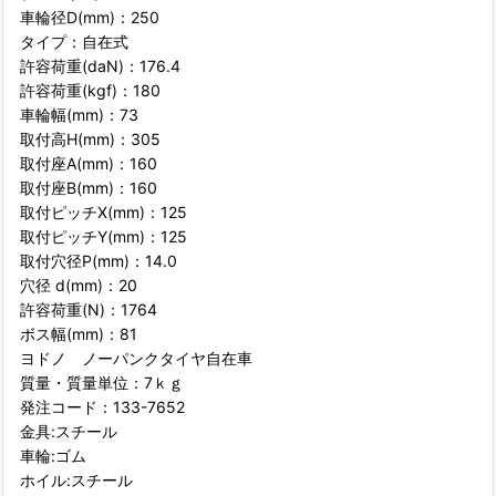
車輪径D(mm)：250
タイプ：自在式
許容荷重(daN)：176.4
許容荷重(kgf)：180
車輪幅(mm)：73
取付高H(mm)：305
取付座A(mm)：160
取付座B(mm)：160
取付ピッチX(mm)：125
取付ピッチY(mm)：125
取付穴径P(mm)：14.0
穴径 d(mm)：20
許容荷重(N)：1764
ボス幅(mm)：81
ヨドノ ノーパンクタイヤ自在車
質量・質量単位：7ｋｇ
発注コード：133-7652
金具:スチール
車輪:ゴム
ホイル:スチール