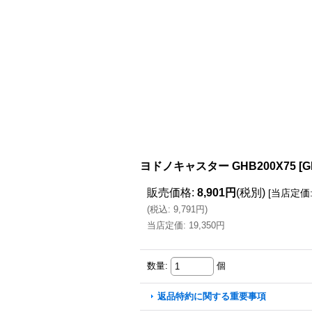
ヨドノキャスター GHB200X75
[
G
販売価格
:
8,901円
(税別)
[
当店定価
(
税込
:
9,791円
)
当店定価
:
19,350円
数量
:
個
返品特約に関する重要事項