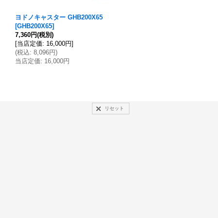
ヨドノキャスター GHB200X65
ヨドノキャスター GHB410X7
[
GHB200X65
]
[
GHB410X75
]
7,360円
(税別)
36,179円
(税別)
[
当店定価
:
16,000円
]
[
当店定価
:
78,650円
]
(
税込
:
8,096円
)
(
税込
:
39,797円
)
当店定価
:
16,000円
当店定価
:
78,650円
リセット