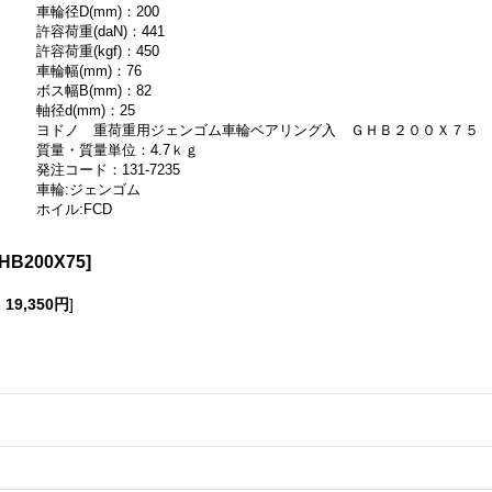
車輪径D(mm)：200
許容荷重(daN)：441
許容荷重(kgf)：450
車輪幅(mm)：76
ボス幅B(mm)：82
軸径d(mm)：25
ヨドノ 重荷重用ジェンゴム車輪ベアリング入 ＧＨＢ２００Ｘ７５
質量・質量単位：4.7ｋｇ
発注コード：131-7235
車輪:ジェンゴム
ホイル:FCD
HB200X75
]
:
19,350円
]