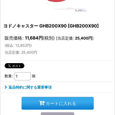
ヨドノキャスター GHB200X90
[
GHB200X90
]
販売価格
:
11,684
円
(税別)
[
当店定価
:
25,400
円
]
(
税込
:
12,852
円
)
当店定価
:
25,400
円
数量
:
個
返品特約に関する重要事項
カートに入れる