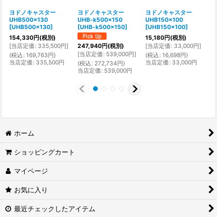
ヨドノキャスター
ヨドノキャスター
ヨドノキャスター
UHB500x130
UHB-k500x150
UHB150x100
[
UHB500x130
]
[
UHB-k500x150
]
[
UHB150x100
]
[
154,330
円
(税別)
15,180
円
(税別)
[
当店定価
:
335,500
円
]
[
当店定価
:
33,000
円
]
247,940
円
(税別)
[
当店定価
:
539,000
円
]
[
(
税込
:
169,763
円
)
(
税込
:
16,698
円
)
当店定価
:
335,500
円
当店定価
:
33,000
円
(
税込
:
272,734
円
)
(
当店定価
:
539,000
円
ホーム
ショッピングカート
マイページ
お気に入り
最近チェックしたアイテム