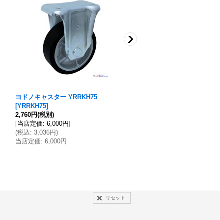
ヨドノキャスター YRRKH75
ヨドノキャスター LA150
[
LA
[
YRRKH75
]
1,863円
(税別)
2,760円
(税別)
[
当店定価
:
4,050円
]
[
当店定価
:
6,000円
]
(
税込
:
2,049円
)
(
税込
:
3,036円
)
当店定価
:
4,050円
当店定価
:
6,000円
リセット