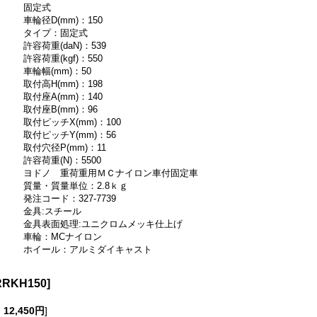
固定式
車輪径D(mm)：150
タイプ：固定式
許容荷重(daN)：539
許容荷重(kgf)：550
車輪幅(mm)：50
取付高H(mm)：198
取付座A(mm)：140
取付座B(mm)：96
取付ピッチX(mm)：100
取付ピッチY(mm)：56
取付穴径P(mm)：11
許容荷重(N)：5500
ヨドノ 重荷重用ＭＣナイロン車付固定車
質量・質量単位：2.8ｋｇ
発注コード：327-7739
金具:スチール
金具表面処理:ユニクロムメッキ仕上げ
車輪：MCナイロン
ホイール：アルミダイキャスト
RRKH150
]
:
12,450円
]