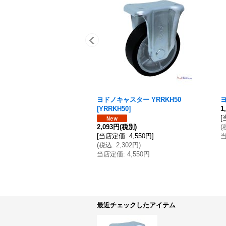
ヨドノキャスター YRRKH50
ヨ
[
YRRKH50
]
1
[
2,093円
(税別)
(
[
当店定価
:
4,550円
]
(
税込
:
2,302円
)
当店定価
:
4,550円
最近チェックしたアイテム