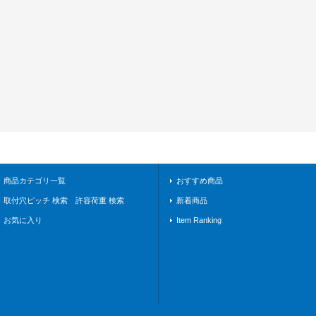
商品カテゴリ一覧
おすすめ商品
取付穴ピッチ 検索 許容荷重 検索
新着商品
お気に入り
Item Ranking