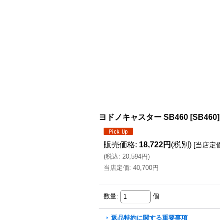
ヨドノキャスター SB460
[
SB460
]
販売価格
:
18,722円
(税別)
[
当店定
(
税込
:
20,594円
)
当店定価
:
40,700円
数量
:
個
返品特約に関する重要事項