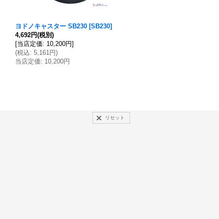
ヨドノキャスター SB230
[
SB230
]
ヨドノキャスター GHB460X1
4,692円
(税別)
[
GHB460X100
]
[
当店定価
:
10,200円
]
68,195円
(税別)
(
税込
:
5,161円
)
[
当店定価
:
148,250円
]
当店定価
:
10,200円
(
税込
:
75,015円
)
当店定価
:
148,250円
リセット