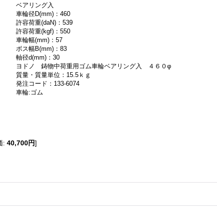
ベアリング入
車輪径D(mm)：460
許容荷重(daN)：539
許容荷重(kgf)：550
車輪幅(mm)：57
ボス幅B(mm)：83
軸径d(mm)：30
ヨドノ 鋳物中荷重用ゴム車輪ベアリング入 ４６０φ
質量・質量単位：15.5ｋｇ
発注コード：133-6074
車輪:ゴム
価
:
40,700円
]