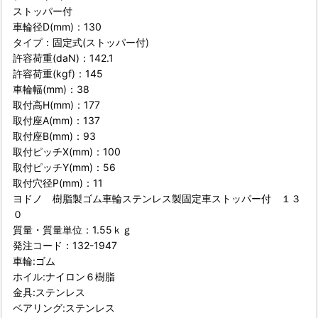
ストッパー付
車輪径D(mm)：130
タイプ：固定式(ストッパー付)
許容荷重(daN)：142.1
許容荷重(kgf)：145
車輪幅(mm)：38
取付高H(mm)：177
取付座A(mm)：137
取付座B(mm)：93
取付ピッチX(mm)：100
取付ピッチY(mm)：56
取付穴径P(mm)：11
ヨドノ 樹脂製ゴム車輪ステンレス製固定車ストッパー付 １３
０
質量・質量単位：1.55ｋｇ
発注コード：132-1947
車輪:ゴム
ホイル:ナイロン６樹脂
金具:ステンレス
ベアリング:ステンレス