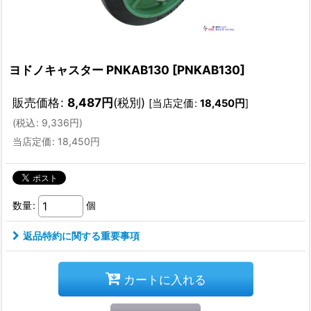
ヨドノキャスター PNKAB130
[
PNKAB130
]
販売価格
:
8,487
円
(税別)
[
当店定価
:
18,450
円
]
(
税込
:
9,336
円
)
当店定価
:
18,450
円
数量
:
個
返品特約に関する重要事項
カートに入れる