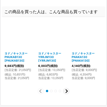
この商品を買った人は、こんな商品も買っています
ヨドノキャスター
ヨドノキャスター
ヨドノキャスター
PNUKAB130
YRRJM130
PNAKA130
[
PNUKAB130
]
[
YRRJM130
]
[
PNAKA130
]
9,683
円
(税別)
6,003
円
(税別)
4,140
円
(税別)
3
[
当店定価
:
21,050
円
]
[
当店定価
:
13,050
円
]
[
当店定価
:
9,000
円
]
[
(
税込
:
10,651
円
)
(
税込
:
6,603
円
)
(
税込
:
4,554
円
)
(
当店定価
:
21,050
円
当店定価
:
13,050
円
当店定価
:
9,000
円