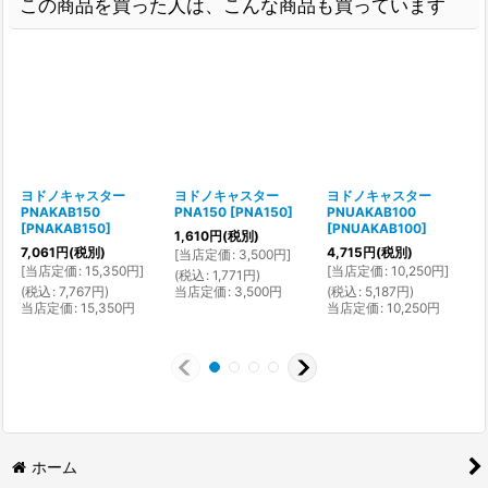
この商品を買った人は、こんな商品も買っています
ヨドノキャスター
ヨドノキャスター
ヨドノキャスター
PNAKAB150
PNA150
[
PNA150
]
PNUAKAB100
[
PNAKAB150
]
[
PNUAKAB100
]
1,610
円
(税別)
1
7,061
円
(税別)
4,715
円
(税別)
[
当店定価
:
3,500
円
]
[
[
当店定価
:
15,350
円
]
[
当店定価
:
10,250
円
]
(
税込
:
1,771
円
)
(
(
税込
:
7,767
円
)
当店定価
:
3,500
円
(
税込
:
5,187
円
)
当店定価
:
15,350
円
当店定価
:
10,250
円
ホーム