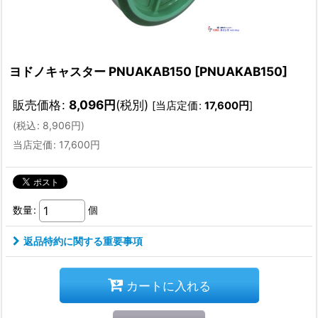
ヨドノキャスター PNUAKAB150
[
PNUAKAB150
]
販売価格
:
8,096
円
(税別)
[
当店定価
:
17,600
円
]
(
税込
:
8,906
円
)
当店定価
:
17,600
円
数量
:
個
返品特約に関する重要事項
カートに入れる