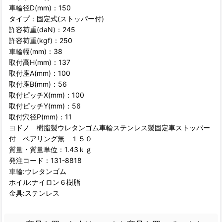
車輪径D(mm)：150
タイプ：固定式(ストッパー付)
許容荷重(daN)：245
許容荷重(kgf)：250
車輪幅(mm)：38
取付高H(mm)：137
取付座A(mm)：100
取付座B(mm)：56
取付ピッチX(mm)：100
取付ピッチY(mm)：56
取付穴径P(mm)：11
ヨドノ 樹脂製ウレタンゴム車輪ステンレス製固定車ストッパー
付 ベアリング無 １５０
質量・質量単位：1.43ｋｇ
発注コード：131-8818
車輪:ウレタンゴム
ホイル:ナイロン６樹脂
金具:ステンレス